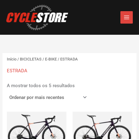
Ordenado
S
Skip
por
e
mais
to
recentes
l
content
e
c
c
i
o
n
e
Início
/
BICICLETAS
/
E-BIKE
/ ESTRADA
u
ESTRADA
m
a
c
A mostrar todos os 5 resultados
a
t
e
g
o
r
i
a