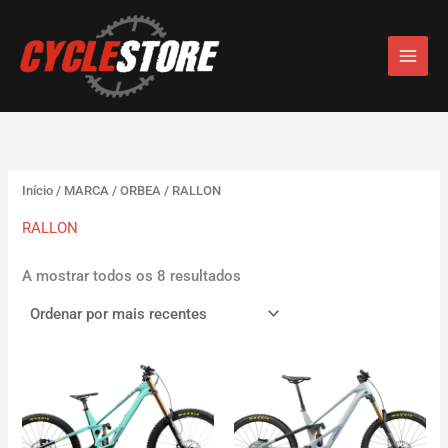
Ordenado
S
Skip
por
e
mais
to
recentes
l
content
e
c
c
i
o
n
e
Início
/
MARCA
/
ORBEA
/ RALLON
u
RALLON
m
a
c
A mostrar todos os 8 resultados
a
t
e
g
o
r
i
a