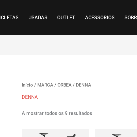
Ordenado
por
mais
recentes
ICLETAS
USADAS
OUTLET
ACESSÓRIOS
SOBR
Início
/
MARCA
/
ORBEA
/ DENNA
DENNA
A mostrar todos os 9 resultados