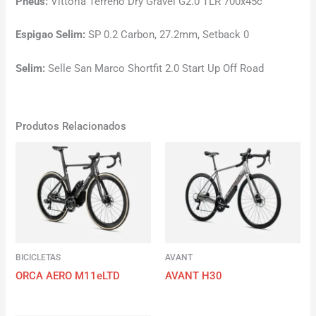
Pneus:
Vittoria Terreno Dry Gravel G2.0 TLR 700x45c
Espigao Selim:
SP 0.2 Carbon, 27.2mm, Setback 0
Selim:
Selle San Marco Shortfit 2.0 Start Up Off Road
Produtos Relacionados
BICICLETAS
AVANT
ORCA AERO M11eLTD
AVANT H30