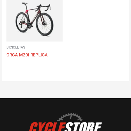
BICICLETAS
ORCA M20i REPLICA