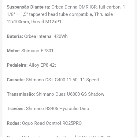
Suspensão Dianteira:
Orbea Denna OMR ICR, full carbon, 1-
1/8″ – 1,5″ tappered head tube compatible, Thru axle
12x100mm, thread M12xP1
Bateria:
Orbea Internal 420Wh
Motor:
Shimano EP801
Pedaleira:
Alloy EP8 42t
Cassete:
Shimano CS-LG400 11-50t 11-Speed
Transmissão:
Shimano Cues U6000 GS Shadow
Travões:
Shimano RS405 Hydraulic Disc
Rodas:
Oquo Road Control RC25PRO