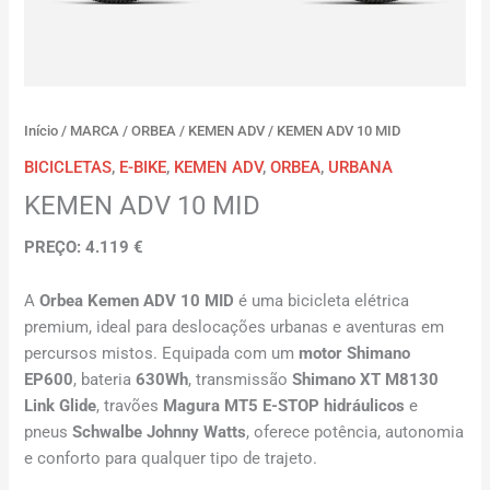
Início
/
MARCA
/
ORBEA
/
KEMEN ADV
/ KEMEN ADV 10 MID
BICICLETAS
,
E-BIKE
,
KEMEN ADV
,
ORBEA
,
URBANA
KEMEN ADV 10 MID
PREÇO: 4.119 €
A
Orbea Kemen ADV 10 MID
é uma bicicleta elétrica
premium, ideal para deslocações urbanas e aventuras em
percursos mistos. Equipada com um
motor Shimano
EP600
, bateria
630Wh
, transmissão
Shimano XT M8130
Link Glide
, travões
Magura MT5 E-STOP hidráulicos
e
pneus
Schwalbe Johnny Watts
, oferece potência, autonomia
e conforto para qualquer tipo de trajeto.