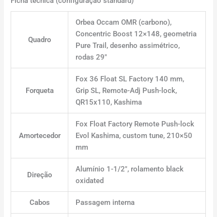
Ficha técnica (configuração standard)
Orbea Occam OMR (carbono),
Concentric Boost 12×148, geometria
Quadro
Pure Trail, desenho assimétrico,
rodas 29″
Fox 36 Float SL Factory 140 mm,
Forqueta
Grip SL, Remote-Adj Push-lock,
QR15x110, Kashima
Fox Float Factory Remote Push-lock
Amortecedor
Evol Kashima, custom tune, 210×50
mm
Alumínio 1-1/2″, rolamento black
Direção
oxidated
Cabos
Passagem interna