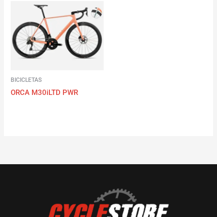
BICICLETAS
ORCA M30iLTD PWR