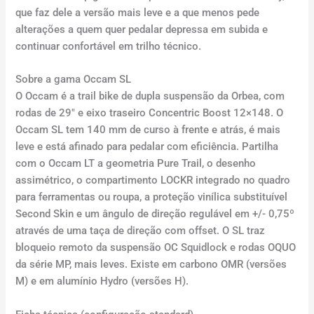
que faz dele a versão mais leve e a que menos pede
alterações a quem quer pedalar depressa em subida e
continuar confortável em trilho técnico.
Sobre a gama Occam SL
O Occam é a trail bike de dupla suspensão da Orbea, com
rodas de 29″ e eixo traseiro Concentric Boost 12×148. O
Occam SL tem 140 mm de curso à frente e atrás, é mais
leve e está afinado para pedalar com eficiência. Partilha
com o Occam LT a geometria Pure Trail, o desenho
assimétrico, o compartimento LOCKR integrado no quadro
para ferramentas ou roupa, a proteção vinílica substituível
Second Skin e um ângulo de direção regulável em +/- 0,75º
através de uma taça de direção com offset. O SL traz
bloqueio remoto da suspensão OC Squidlock e rodas OQUO
da série MP, mais leves. Existe em carbono OMR (versões
M) e em alumínio Hydro (versões H).