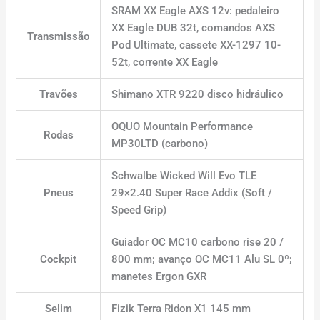
SRAM XX Eagle AXS 12v: pedaleiro
XX Eagle DUB 32t, comandos AXS
Transmissão
Pod Ultimate, cassete XX-1297 10-
52t, corrente XX Eagle
Travões
Shimano XTR 9220 disco hidráulico
OQUO Mountain Performance
Rodas
MP30LTD (carbono)
Schwalbe Wicked Will Evo TLE
Pneus
29×2.40 Super Race Addix (Soft /
Speed Grip)
Guiador OC MC10 carbono rise 20 /
Cockpit
800 mm; avanço OC MC11 Alu SL 0º;
manetes Ergon GXR
Selim
Fizik Terra Ridon X1 145 mm