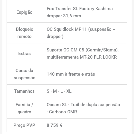
Fox Transfer SL Factory Kashima
Espigão
dropper 31,6 mm
Bloqueio
OC Squidlock MP11 (suspensão +
remoto
dropper)
Suporte OC CM-05 (Garmin/Sigma),
Extras
multiferramenta MT-20 FLP, LOCKR
Curso da
140 mm à frente e atrás
suspensão
Tamanhos
S · M · L · XL
Família /
Occam SL · Trail de dupla suspensão
quadro
· Carbono OMR
Preço PVP
8 759 €