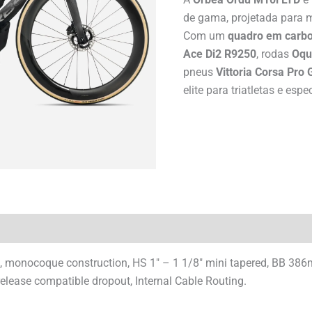
de gama, projetada para 
Com um
quadro em carb
Ace Di2 R9250
, rodas
Oqu
pneus
Vittoria Corsa Pro
elite para triatletas e esp
 monocoque construction, HS 1″ – 1 1/8″ mini tapered, BB 386
ease compatible dropout, Internal Cable Routing.