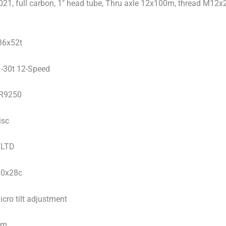
21, full carbon, 1″ head tube, Thru axle 12x100m, thread M12x
36x52t
-30t 12-Speed
 R9250
isc
7LTD
00x28c
ro tilt adjustment
mm