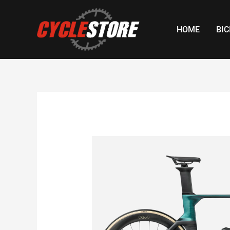
Skip
to
HOME
BIC
content