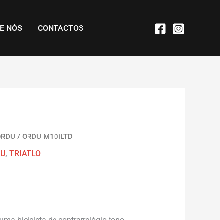
E NÓS
CONTACTOS
ORDU
/ ORDU M10iLTD
DU
,
TRIATLO
uma bicicleta de contrarrelógio topo