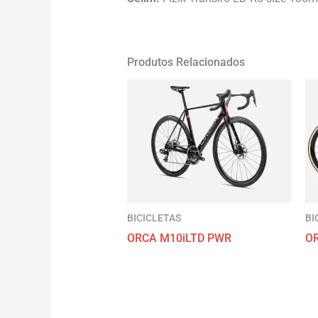
Produtos Relacionados
BICICLETAS
BI
ORCA M10iLTD PWR
O