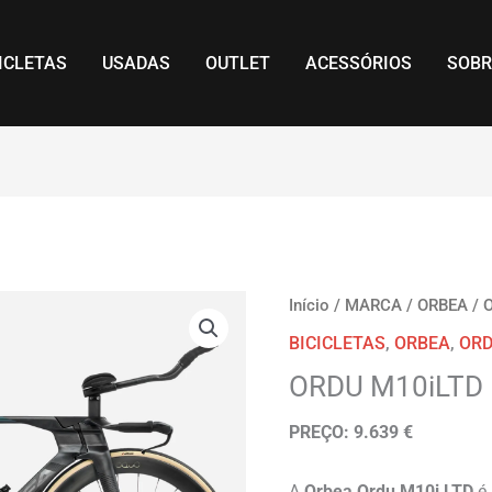
ICLETAS
USADAS
OUTLET
ACESSÓRIOS
SOBR
Início
/
MARCA
/
ORBEA
/
BICICLETAS
,
ORBEA
,
OR
ORDU M10iLTD
PREÇO: 9.639 €
A
Orbea Ordu M10i LTD
é 