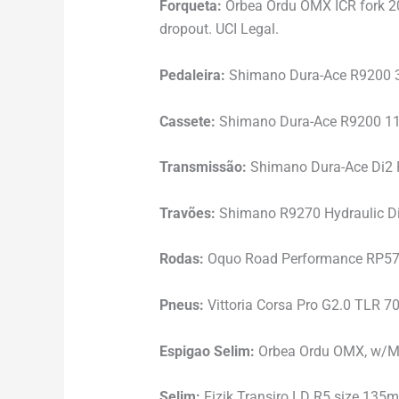
Forqueta:
Orbea Ordu OMX ICR fork 20
dropout. UCI Legal.
Pedaleira:
Shimano Dura-Ace R9200 
Cassete:
Shimano Dura-Ace R9200 11
Transmissão:
Shimano Dura-Ace Di2
Travões:
Shimano R9270 Hydraulic D
Rodas:
Oquo Road Performance RP5
Pneus:
Vittoria Corsa Pro G2.0 TLR 7
Espigao Selim:
Orbea Ordu OMX, w/Mic
Selim:
Fizik Transiro LD R5 size 135