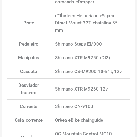
comando eDropper
e*thirteen Helix Race e*spec
Prato
Direct Mount 32T, chainline 55
mm
Pedaleiro
Shimano Steps EM900
Manípulos
Shimano XTR M9250 (Di2)
Cassete
Shimano CS-M9200 10-51t, 12v
Desviador
Shimano XTR M9260 12v
traseiro
Corrente
Shimano CN-9100
Guia-corrente
Orbea eBike chainguide
OC Mountain Control MC10