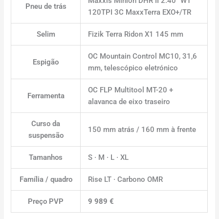
Maxxis Minion DHR II 2.40″ WT
Pneu de trás
120TPI 3C MaxxTerra EXO+/TR
Selim
Fizik Terra Ridon X1 145 mm
OC Mountain Control MC10, 31,6
Espigão
mm, telescópico eletrónico
OC FLP Multitool MT-20 +
Ferramenta
alavanca de eixo traseiro
Curso da
150 mm atrás / 160 mm à frente
suspensão
Tamanhos
S · M · L · XL
Família / quadro
Rise LT · Carbono OMR
Preço PVP
9 989 €