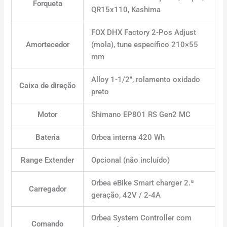
Forqueta
QR15x110, Kashima
FOX DHX Factory 2-Pos Adjust
Amortecedor
(mola), tune específico 210×55
mm
Alloy 1-1/2″, rolamento oxidado
Caixa de direção
preto
Motor
Shimano EP801 RS Gen2 MC
Bateria
Orbea interna 420 Wh
Range Extender
Opcional (não incluído)
Orbea eBike Smart charger 2.ª
Carregador
geração, 42V / 2-4A
Orbea System Controller com
Comando