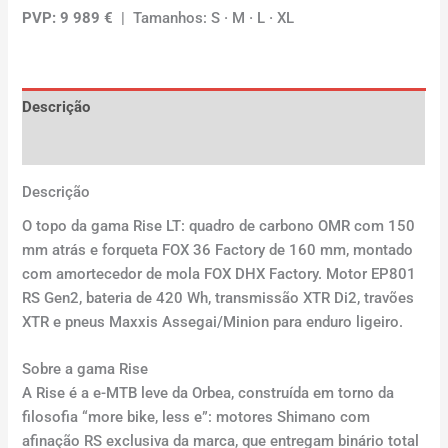
PVP: 9 989 €
| Tamanhos: S · M · L · XL
Descrição
Avaliações (0)
Descrição
O topo da gama Rise LT: quadro de carbono OMR com 150
mm atrás e forqueta FOX 36 Factory de 160 mm, montado
com amortecedor de mola FOX DHX Factory. Motor EP801
RS Gen2, bateria de 420 Wh, transmissão XTR Di2, travões
XTR e pneus Maxxis Assegai/Minion para enduro ligeiro.
Sobre a gama Rise
A Rise é a e-MTB leve da Orbea, construída em torno da
filosofia “more bike, less e”: motores Shimano com
afinação RS exclusiva da marca, que entregam binário total