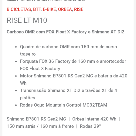
BICICLETAS
,
BTT
,
E-BIKE
,
ORBEA
,
RISE
RISE LT M10
Carbono OMR com FOX Float X Factory e Shimano XT Di2
Quadro de carbono OMR com 150 mm de curso
traseiro
Forqueta FOX 36 Factory de 160 mm e amortecedor
FOX Float X Factory
Motor Shimano EP801 RS Gen2 MC e bateria de 420
Wh
Transmissão Shimano XT Di2 e travões XT de 4
pistões
Rodas Oquo Mountain Control MC32TEAM
Shimano EP801 RS Gen2 MC | Orbea interna 420 Wh |
150 mm atrás / 160 mm à frente | Rodas 29″