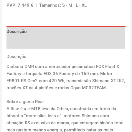
PVP: 7 449 €
| Tamanhos: S · M · L · XL
Descrição
Avaliações (0)
Descrição
Carbono OMR com amortecedor pneumático FOX Float X
Factory e forqueta FOX 36 Factory de 160 mm. Motor
EP801 RS Gen2 com 420 Wh, transmissão Shimano XT Di2,
travões XT de 4 pistões e rodas Oquo MC32TEAM.
Sobre a gama Rise
A Rise é a e-MTB leve da Orbea, construída em torno da
filosofia “more bike, less e”: motores Shimano com
afinação RS exclusiva da marca, que entregam binário total
mas gastam menos energia, permitindo baterias mais