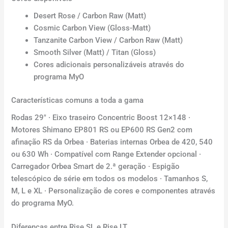
Desert Rose / Carbon Raw (Matt)
Cosmic Carbon View (Gloss-Matt)
Tanzanite Carbon View / Carbon Raw (Matt)
Smooth Silver (Matt) / Titan (Gloss)
Cores adicionais personalizáveis através do
programa MyO
Características comuns a toda a gama
Rodas 29″ · Eixo traseiro Concentric Boost 12×148 ·
Motores Shimano EP801 RS ou EP600 RS Gen2 com
afinação RS da Orbea · Baterias internas Orbea de 420, 540
ou 630 Wh · Compatível com Range Extender opcional ·
Carregador Orbea Smart de 2.ª geração · Espigão
telescópico de série em todos os modelos · Tamanhos S,
M, L e XL · Personalização de cores e componentes através
do programa MyO.
Diferenças entre Rise SL e Rise LT