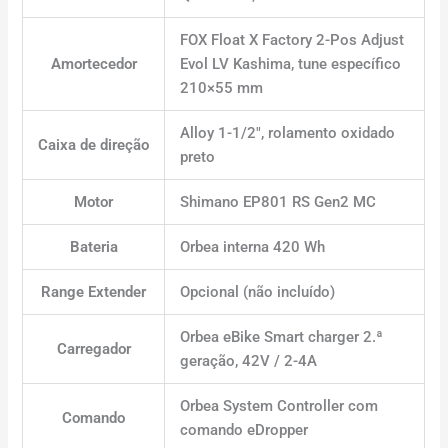
FOX Float X Factory 2-Pos Adjust
Amortecedor
Evol LV Kashima, tune específico
210×55 mm
Alloy 1-1/2″, rolamento oxidado
Caixa de direção
preto
Motor
Shimano EP801 RS Gen2 MC
Bateria
Orbea interna 420 Wh
Range Extender
Opcional (não incluído)
Orbea eBike Smart charger 2.ª
Carregador
geração, 42V / 2-4A
Orbea System Controller com
Comando
comando eDropper