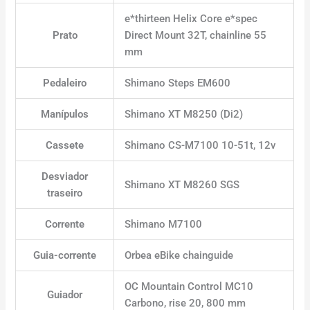
e*thirteen Helix Core e*spec
Prato
Direct Mount 32T, chainline 55
mm
Pedaleiro
Shimano Steps EM600
Manípulos
Shimano XT M8250 (Di2)
Cassete
Shimano CS-M7100 10-51t, 12v
Desviador
Shimano XT M8260 SGS
traseiro
Corrente
Shimano M7100
Guia-corrente
Orbea eBike chainguide
OC Mountain Control MC10
Guiador
Carbono, rise 20, 800 mm