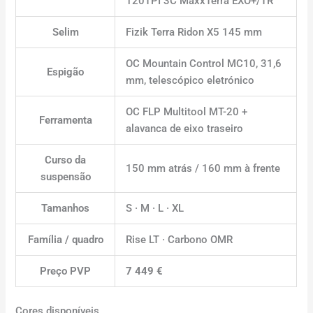
120TPI 3C MaxxTerra EXO+/TR
Selim
Fizik Terra Ridon X5 145 mm
OC Mountain Control MC10, 31,6
Espigão
mm, telescópico eletrónico
OC FLP Multitool MT-20 +
Ferramenta
alavanca de eixo traseiro
Curso da
150 mm atrás / 160 mm à frente
suspensão
Tamanhos
S · M · L · XL
Família / quadro
Rise LT · Carbono OMR
Preço PVP
7 449 €
Cores disponíveis