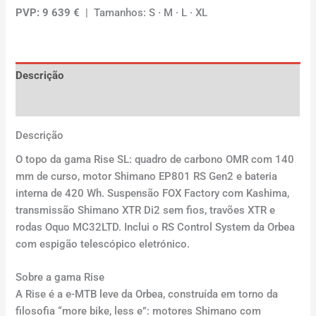
PVP: 9 639 €
| Tamanhos: S · M · L · XL
Descrição
Avaliações (0)
Descrição
O topo da gama Rise SL: quadro de carbono OMR com 140
mm de curso, motor Shimano EP801 RS Gen2 e bateria
interna de 420 Wh. Suspensão FOX Factory com Kashima,
transmissão Shimano XTR Di2 sem fios, travões XTR e
rodas Oquo MC32LTD. Inclui o RS Control System da Orbea
com espigão telescópico eletrónico.
Sobre a gama Rise
A Rise é a e-MTB leve da Orbea, construída em torno da
filosofia “more bike, less e”: motores Shimano com