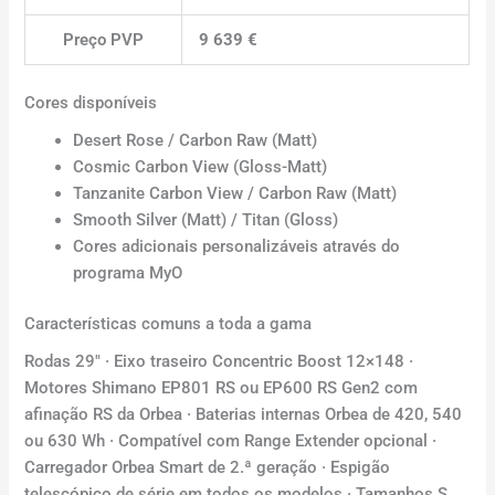
Preço PVP
9 639 €
Cores disponíveis
Desert Rose / Carbon Raw (Matt)
Cosmic Carbon View (Gloss-Matt)
Tanzanite Carbon View / Carbon Raw (Matt)
Smooth Silver (Matt) / Titan (Gloss)
Cores adicionais personalizáveis através do
programa MyO
Características comuns a toda a gama
Rodas 29″ · Eixo traseiro Concentric Boost 12×148 ·
Motores Shimano EP801 RS ou EP600 RS Gen2 com
afinação RS da Orbea · Baterias internas Orbea de 420, 540
ou 630 Wh · Compatível com Range Extender opcional ·
Carregador Orbea Smart de 2.ª geração · Espigão
telescópico de série em todos os modelos · Tamanhos S,