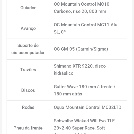
OC Mountain Control MC10
Guiador
Carbono, rise 20, 800 mm
OC Mountain Control MC11 Alu
Avanço
SL, 0º
Suporte de
OC CM-05 (Garmin/Sigma)
ciclocomputador
Shimano XTR 9220, disco
Travões
hidráulico
Galfer Wave 180 mm à frente /
Discos
180 mm atrás
Rodas
Oquo Mountain Control MC32LTD
Schwalbe Wicked Will Evo TLE
Pneu da frente
29×2.40 Super Race, Soft