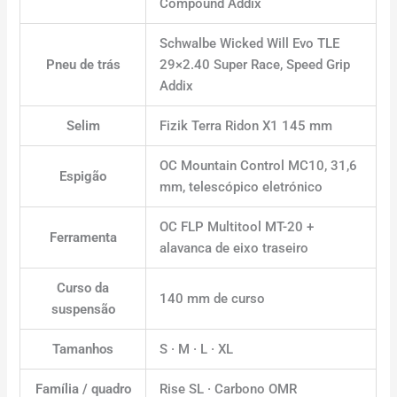
Compound Addix
Schwalbe Wicked Will Evo TLE
Pneu de trás
29×2.40 Super Race, Speed Grip
Addix
Selim
Fizik Terra Ridon X1 145 mm
OC Mountain Control MC10, 31,6
Espigão
mm, telescópico eletrónico
OC FLP Multitool MT-20 +
Ferramenta
alavanca de eixo traseiro
Curso da
140 mm de curso
suspensão
Tamanhos
S · M · L · XL
Família / quadro
Rise SL · Carbono OMR