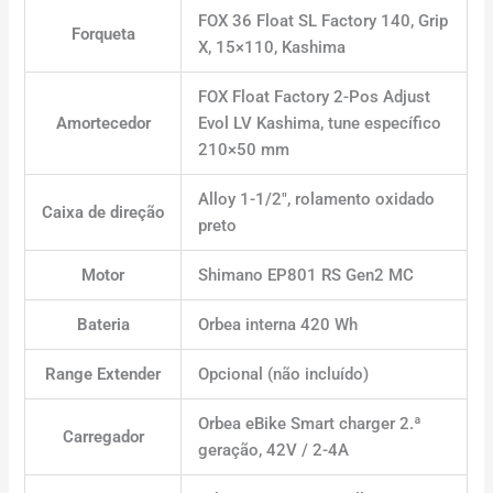
FOX 36 Float SL Factory 140, Grip
Forqueta
X, 15×110, Kashima
FOX Float Factory 2-Pos Adjust
Amortecedor
Evol LV Kashima, tune específico
210×50 mm
Alloy 1-1/2″, rolamento oxidado
Caixa de direção
preto
Motor
Shimano EP801 RS Gen2 MC
Bateria
Orbea interna 420 Wh
Range Extender
Opcional (não incluído)
Orbea eBike Smart charger 2.ª
Carregador
geração, 42V / 2-4A