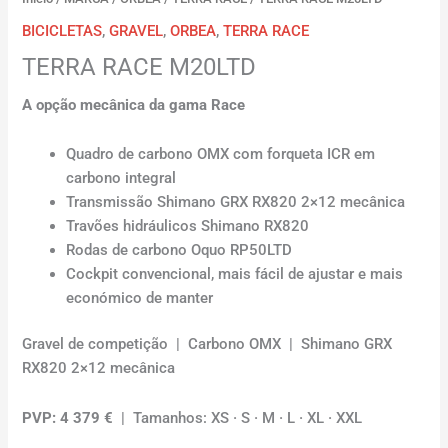
BICICLETAS
,
GRAVEL
,
ORBEA
,
TERRA RACE
TERRA RACE M20LTD
A opção mecânica da gama Race
Quadro de carbono OMX com forqueta ICR em
carbono integral
Transmissão Shimano GRX RX820 2×12 mecânica
Travões hidráulicos Shimano RX820
Rodas de carbono Oquo RP50LTD
Cockpit convencional, mais fácil de ajustar e mais
económico de manter
Gravel de competição | Carbono OMX | Shimano GRX
RX820 2×12 mecânica
PVP: 4 379 €
| Tamanhos: XS · S · M · L · XL · XXL