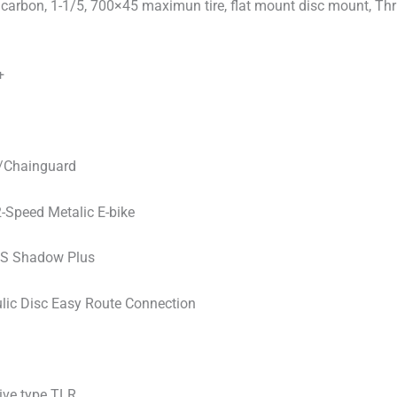
ll carbon, 1-1/5, 700×45 maximun tire, flat mount disc mount,
+
 w/Chainguard
Speed Metalic E-bike
S Shadow Plus
ic Disc Easy Route Connection
ive type TLR