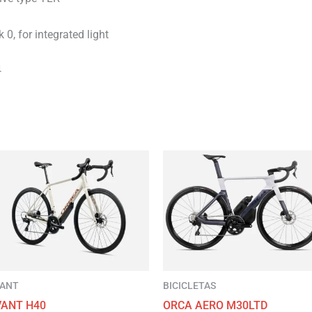
0, for integrated light
4
VANT
BICICLETAS
VANT H40
ORCA AERO M30LTD