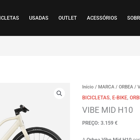
ICLETAS
USADAS
OUTLET
ACESSÓRIOS
SOBR
Início
/
MARCA
/
ORBEA
/
BICICLETAS
,
E-BIKE
,
ORB
VIBE MID H10
PREÇO: 3.159 €
A
Orbea Vibe Mid H10
com