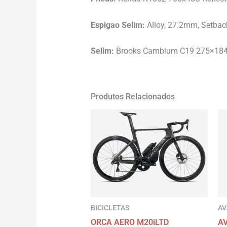
Espigao Selim:
Alloy, 27.2mm, Setback 
Selim:
Brooks Cambium C19 275×18
Produtos Relacionados
BICICLETAS
A
ORCA AERO M20iLTD
A