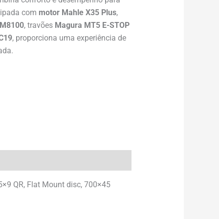
uipada com
motor Mahle X35 Plus
,
 M8100
, travões
Magura MT5 E-STOP
C19
, proporciona uma experiência de
ada.
5×9 QR, Flat Mount disc, 700×45