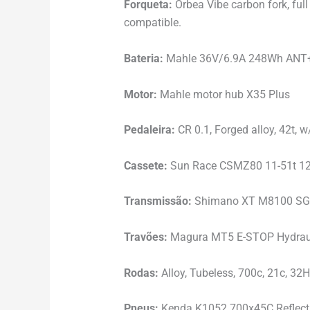
Forqueta:
Orbea Vibe carbon fork, fu
compatible.
Bateria:
Mahle 36V/6.9A 248Wh ANT
Motor:
Mahle motor hub X35 Plus
Pedaleira:
CR 0.1, Forged alloy, 42t,
Cassete:
Sun Race CSMZ80 11-51t 12-
Transmissão:
Shimano XT M8100 SG
Travões:
Magura MT5 E-STOP Hydraul
Rodas:
Alloy, Tubeless, 700c, 21c, 32H
Pneus:
Kenda K1052 700x45C Reflect