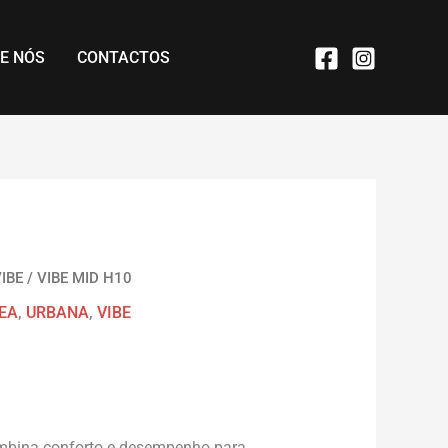
E NÓS
CONTACTOS
VIBE
/ VIBE MID H10
EA
,
URBANA
,
VIBE
bina conforto e desempenho para