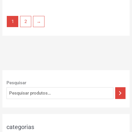
1
2
→
Pesquisar
categorias