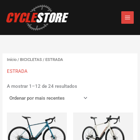
Ordenado
S
Skip
por
e
mais
to
recentes
l
content
e
c
c
i
o
n
e
Início
/
BICICLETAS
/ ESTRADA
u
ESTRADA
m
a
c
A mostrar 1–12 de 24 resultados
a
t
e
g
o
r
i
a