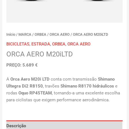
Início
/
MARCA
/
ORBEA
/
ORCA AERO
/ ORCA AERO M20iLTD
BICICLETAS
,
ESTRADA
,
ORBEA
,
ORCA AERO
ORCA AERO M20iLTD
PREÇO: 5.689 €
A
Orca Aero M20i LTD
conta com transmissão
Shimano
Ultegra Di2 R8150
, travões
Shimano R8170 hidráulicos
e
rodas
Oquo RP45TEAM
, tornando-a uma excelente escolha
para ciclistas que exigem performance aerodinâmica.
Descrição