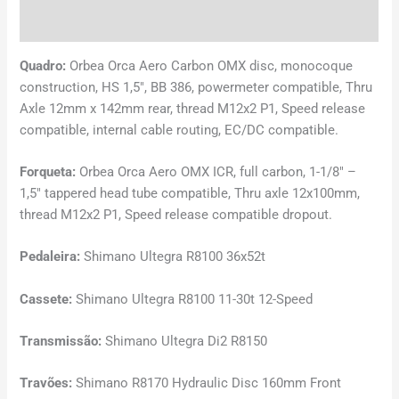
Avaliações (0)
Quadro:
Orbea Orca Aero Carbon OMX disc, monocoque
construction, HS 1,5″, BB 386, powermeter compatible, Thru
Axle 12mm x 142mm rear, thread M12x2 P1, Speed release
compatible, internal cable routing, EC/DC compatible.
Forqueta:
Orbea Orca Aero OMX ICR, full carbon, 1-1/8″ –
1,5″ tappered head tube compatible, Thru axle 12x100mm,
thread M12x2 P1, Speed release compatible dropout.
Pedaleira:
Shimano Ultegra R8100 36x52t
Cassete:
Shimano Ultegra R8100 11-30t 12-Speed
Transmissão:
Shimano Ultegra Di2 R8150
Travões:
Shimano R8170 Hydraulic Disc 160mm Front