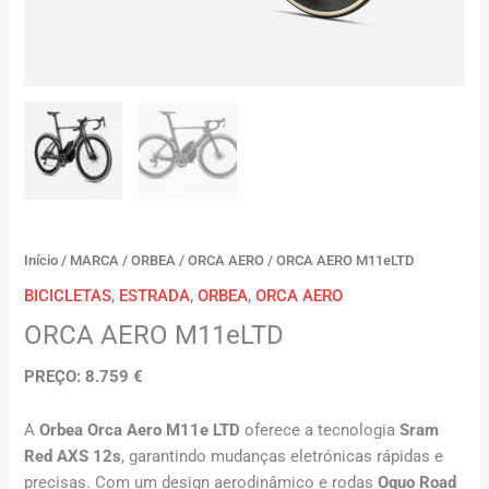
Início
/
MARCA
/
ORBEA
/
ORCA AERO
/ ORCA AERO M11eLTD
BICICLETAS
,
ESTRADA
,
ORBEA
,
ORCA AERO
ORCA AERO M11eLTD
PREÇO: 8.759 €
A
Orbea Orca Aero M11e LTD
oferece a tecnologia
Sram
Red AXS 12s
, garantindo mudanças eletrónicas rápidas e
precisas. Com um design aerodinâmico e rodas
Oquo Road