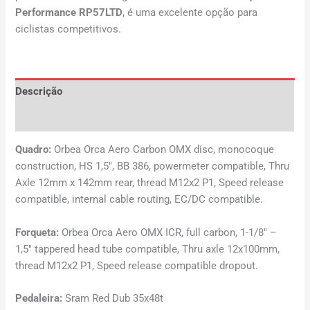
Performance RP57LTD
, é uma excelente opção para
ciclistas competitivos.
Descrição
Avaliações (0)
Quadro:
Orbea Orca Aero Carbon OMX disc, monocoque
construction, HS 1,5″, BB 386, powermeter compatible, Thru
Axle 12mm x 142mm rear, thread M12x2 P1, Speed release
compatible, internal cable routing, EC/DC compatible.
Forqueta:
Orbea Orca Aero OMX ICR, full carbon, 1-1/8″ –
1,5″ tappered head tube compatible, Thru axle 12x100mm,
thread M12x2 P1, Speed release compatible dropout.
Pedaleira:
Sram Red Dub 35x48t