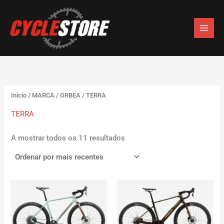
Ordenado
S
Skip
por
e
mais
to
recentes
l
content
e
c
c
i
o
n
e
Início
/
MARCA
/
ORBEA
/ TERRA
u
TERRA
m
a
c
A mostrar todos os 11 resultados
a
t
e
g
o
r
i
a