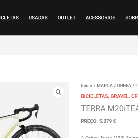
ICLETAS
USADAS
OUTLET
ACESSÓRIOS
SOBR
Início
/
MARCA
/
ORBEA
/
BICICLETAS
,
GRAVEL
,
OR
TERRA M20iT
PREÇO: 5.079 €
A
Orbea Terra M20i Tea