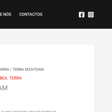
E NÓS
CONTACTOS
TERRA
/ TERRA M20iTEAM
BEA
,
TERRA
EAM
m
é uma bicicleta gravel premium,