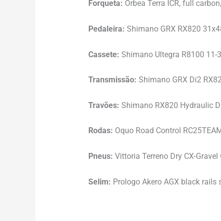
Forqueta:
Orbea Terra ICR, full carbo
Pedaleira:
Shimano GRX RX820 31x4
Cassete:
Shimano Ultegra R8100 11-3
Transmissão:
Shimano GRX Di2 RX8
Travões:
Shimano RX820 Hydraulic D
Rodas:
Oquo Road Control RC25TEA
Pneus:
Vittoria Terreno Dry CX-Grave
Selim:
Prologo Akero AGX black rails