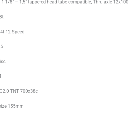
n, 1-1/8″ – 1,5″ tappered head tube compatible, Thru axle 12x
8t
4t 12-Speed
25
isc
M
l G2.0 TNT 700x38c
 size 155mm