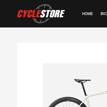
Skip
to
HOME
BIC
content