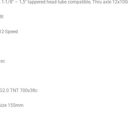
n, 1-1/8″ – 1,5″ tappered head tube compatible, Thru axle 12x
8t
12-Speed
isc
l G2.0 TNT 700x38c
 size 155mm