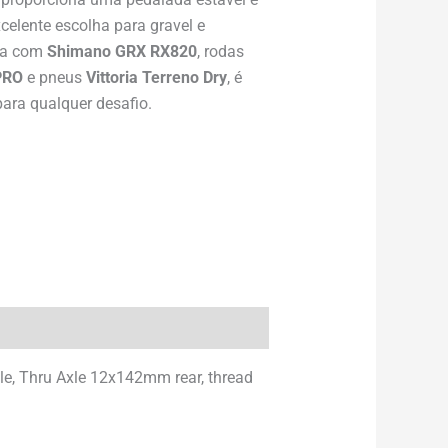
celente escolha para gravel e
ada com
Shimano GRX RX820
, rodas
PRO
e pneus
Vittoria Terreno Dry
, é
ra qualquer desafio.
e, Thru Axle 12x142mm rear, thread