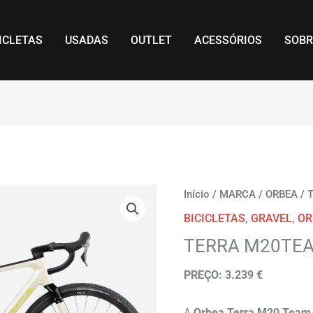
ICLETAS
USADAS
OUTLET
ACESSÓRIOS
SOBR
Início
/
MARCA
/
ORBEA
/
BICICLETAS
,
GRAVEL
,
OR
TERRA M20TE
PREÇO: 3.239 €
A
Orbea Terra M20 Team