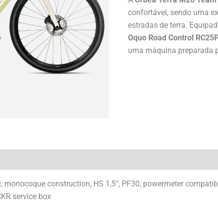
confortável, sendo uma ex
estradas de terra. Equip
Oquo Road Control RC25
uma máquina preparada pa
, monocoque construction, HS 1,5″, PF30, powermeter compatibl
CKR service box