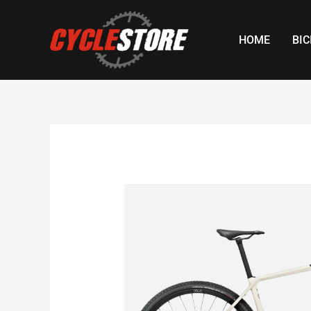
Skip
to
HOME
BIC
content