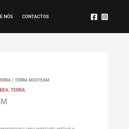
E NÓS
CONTACTOS
TERRA
/ TERRA M20TEAM
BEA
,
TERRA
AM
proporciona uma pedalada estável e