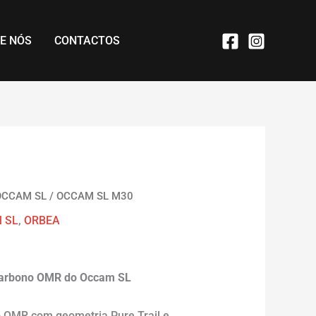
E NÓS
CONTACTOS
OCCAM SL
/ OCCAM SL M30
 SL
,
ORBEA
0
 carbono OMR do Occam SL
 OMR com geometria Pure Trail e