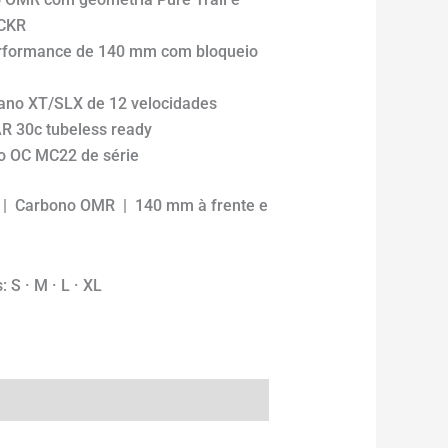
OCKR
rformance de 140 mm com bloqueio
ano XT/SLX de 12 velocidades
R 30c tubeless ready
co OC MC22 de série
o | Carbono OMR | 140 mm à frente e
S · M · L · XL