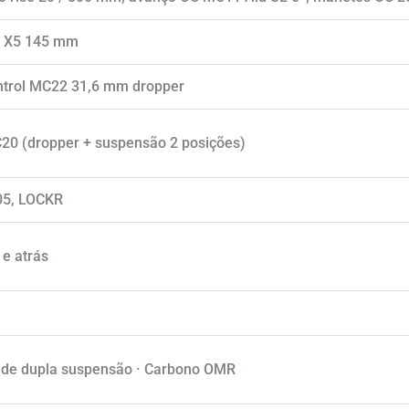
on X5 145 mm
trol MC22 31,6 mm dropper
20 (dropper + suspensão 2 posições)
05, LOCKR
e atrás
l de dupla suspensão · Carbono OMR