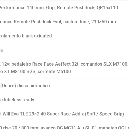
 Performance 140 mm, Grip, Remote Push-lock, QR15x110
rmance Remote Push-lock Evol, custom tune, 210×50 mm
 rolamento black oxidated
na
12v: pedaleiro Race Face Aeffect 32t, comandos SLX M7100,
iro XT M8100 SGS, corrente M6100
Deore) disco hidráulico
c tubeless ready
Will Evo TLE 29×2.40 Super Race Addix (Soft / Speed Grip)
 rise 20 / 800 mm; avanço OC MC11 Alu SL 0º; manetes OC L