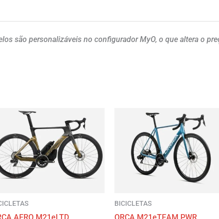
os são personalizáveis no configurador MyO, o que altera o preç
CICLETAS
BICICLETAS
RCA AERO M21eLTD
ORCA M21eTEAM PWR