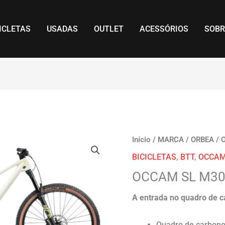
ICLETAS
USADAS
OUTLET
ACESSÓRIOS
SOBR
Início
/
MARCA
/
ORBEA
/
BICICLETAS
,
BTT
,
OCCAM
OCCAM SL M3
A entrada no quadro de
Quadro de carbono