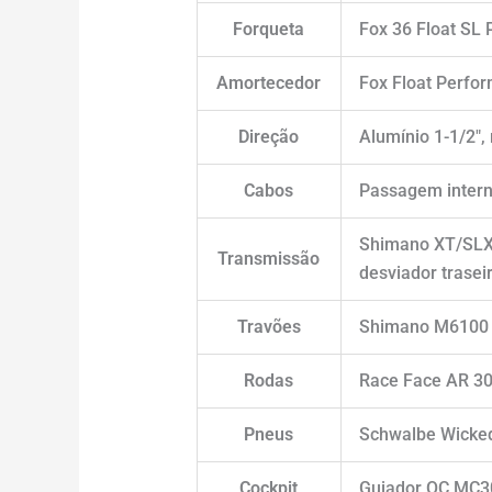
Forqueta
Fox 36 Float SL
Amortecedor
Fox Float Perfo
Direção
Alumínio 1-1/2″,
Cabos
Passagem inter
Shimano XT/SLX 
Transmissão
desviador trase
Travões
Shimano M6100 (
Rodas
Race Face AR 30
Pneus
Schwalbe Wicked 
Cockpit
Guiador OC MC30