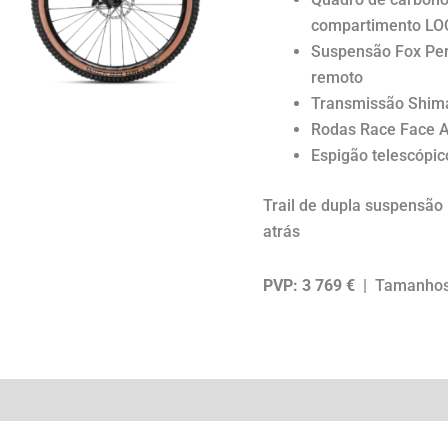
compartimento L
Suspensão Fox Pe
remoto
Transmissão Shim
Rodas Race Face A
Espigão telescópi
Trail de dupla suspensã
atrás
PVP: 3 769 €
| Tamanhos: 