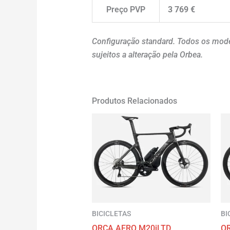
Preço PVP
3 769 €
Configuração standard. Todos os model
sujeitos a alteração pela Orbea.
Produtos Relacionados
BICICLETAS
BI
ORCA AERO M20iLTD
O