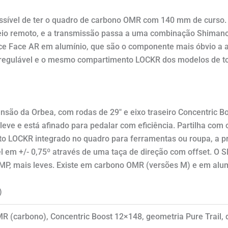
sível de ter o quadro de carbono OMR com 140 mm de curso.
eio remoto, e a transmissão passa a uma combinação Shiman
ce Face AR em alumínio, que são o componente mais óbvio a at
egulável e o mesmo compartimento LOCKR dos modelos de top
pensão da Orbea, com rodas de 29″ e eixo traseiro Concentric
leve e está afinado para pedalar com eficiência. Partilha com 
o LOCKR integrado no quadro para ferramentas ou roupa, a pro
l em +/- 0,75º através de uma taça de direção com offset. O 
MP, mais leves. Existe em carbono OMR (versões M) e em alum
)
 (carbono), Concentric Boost 12×148, geometria Pure Trail, 