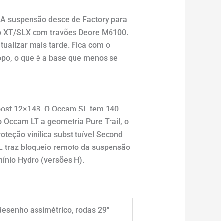
 A suspensão desce de Factory para
o XT/SLX com travões Deore M6100.
ualizar mais tarde. Fica com o
o, o que é a base que menos se
 Boost 12×148. O Occam SL tem 140
o Occam LT a geometria Pure Trail, o
teção vinílica substituível Second
SL traz bloqueio remoto da suspensão
ínio Hydro (versões H).
desenho assimétrico, rodas 29″