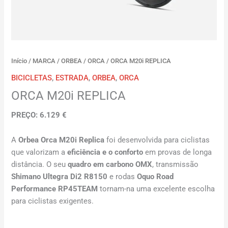
Início
/
MARCA
/
ORBEA
/
ORCA
/ ORCA M20i REPLICA
BICICLETAS
,
ESTRADA
,
ORBEA
,
ORCA
ORCA M20i REPLICA
PREÇO: 6.129 €
A
Orbea Orca M20i Replica
foi desenvolvida para ciclistas
que valorizam a
eficiência e o conforto
em provas de longa
distância. O seu
quadro em carbono OMX
, transmissão
Shimano Ultegra Di2 R8150
e rodas
Oquo Road
Performance RP45TEAM
tornam-na uma excelente escolha
para ciclistas exigentes.