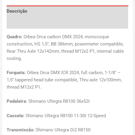
Descrição
Avaliações (0)
Quadro:
Orbea Orca carbon OMX 2024, monocoque
construction, HS 1,5″, BB 386mm, powermeter compatible,
Rear Thru Axle 12x142mm, thread M12x2 P1, internal cable
routing.
Forqueta:
Orbea Orca OMX ICR 2024, full carbon, 1-1/8″ –
1,5″ tappered head tube compatible, Thru axle 12x100mm,
thread M12x2 P1.
Pedaleira:
Shimano Ultegra R8100 36x52t
Cassete:
Shimano Ultegra R8100 11-30t 12-Speed
Transmissão:
Shimano Ultegra Di2 R8150